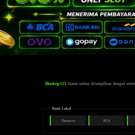
Bioskop123
Status online ditampilkan dengan sist
Bank Lokal
Danamon
BCA