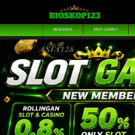
BERANDA
HOT GAMES
FISHING