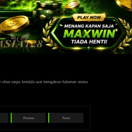
ke akun tanpa kendala saat mengakses halaman utama
Permata
Panin