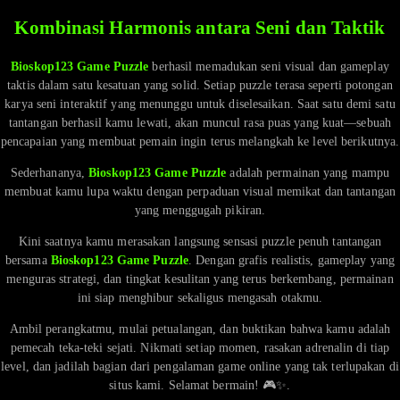
Kombinasi Harmonis antara Seni dan Taktik
Bioskop123 Game Puzzle
berhasil memadukan seni visual dan gameplay
taktis dalam satu kesatuan yang solid. Setiap puzzle terasa seperti potongan
karya seni interaktif yang menunggu untuk diselesaikan. Saat satu demi satu
tantangan berhasil kamu lewati, akan muncul rasa puas yang kuat—sebuah
pencapaian yang membuat pemain ingin terus melangkah ke level berikutnya.
Sederhananya,
Bioskop123 Game Puzzle
adalah permainan yang mampu
membuat kamu lupa waktu dengan perpaduan visual memikat dan tantangan
yang menggugah pikiran.
Kini saatnya kamu merasakan langsung sensasi puzzle penuh tantangan
bersama
Bioskop123 Game Puzzle
. Dengan grafis realistis, gameplay yang
menguras strategi, dan tingkat kesulitan yang terus berkembang, permainan
ini siap menghibur sekaligus mengasah otakmu.
Ambil perangkatmu, mulai petualangan, dan buktikan bahwa kamu adalah
pemecah teka-teki sejati. Nikmati setiap momen, rasakan adrenalin di tiap
level, dan jadilah bagian dari pengalaman game online yang tak terlupakan di
situs kami. Selamat bermain! 🎮✨.