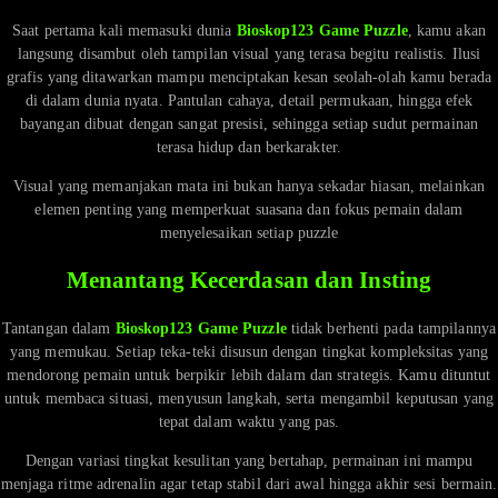
Saat pertama kali memasuki dunia
Bioskop123 Game Puzzle
, kamu akan
langsung disambut oleh tampilan visual yang terasa begitu realistis. Ilusi
grafis yang ditawarkan mampu menciptakan kesan seolah-olah kamu berada
di dalam dunia nyata. Pantulan cahaya, detail permukaan, hingga efek
bayangan dibuat dengan sangat presisi, sehingga setiap sudut permainan
terasa hidup dan berkarakter.
Visual yang memanjakan mata ini bukan hanya sekadar hiasan, melainkan
elemen penting yang memperkuat suasana dan fokus pemain dalam
menyelesaikan setiap puzzle
Menantang Kecerdasan dan Insting
Tantangan dalam
Bioskop123 Game Puzzle
tidak berhenti pada tampilannya
yang memukau. Setiap teka-teki disusun dengan tingkat kompleksitas yang
mendorong pemain untuk berpikir lebih dalam dan strategis. Kamu dituntut
untuk membaca situasi, menyusun langkah, serta mengambil keputusan yang
tepat dalam waktu yang pas.
Dengan variasi tingkat kesulitan yang bertahap, permainan ini mampu
menjaga ritme adrenalin agar tetap stabil dari awal hingga akhir sesi bermain.